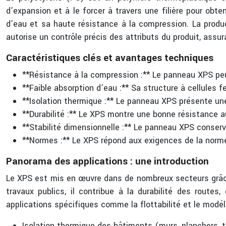
d’expansion et à le forcer à travers une filière pour obt
d’eau et sa haute résistance à la compression. La produ
autorise un contrôle précis des attributs du produit, assu
Caractéristiques clés et avantages techniques
**Résistance à la compression :** Le panneau XPS pe
**Faible absorption d’eau :** Sa structure à cellules
**Isolation thermique :** Le panneau XPS présente une
**Durabilité :** Le XPS montre une bonne résistance a
**Stabilité dimensionnelle :** Le panneau XPS conserv
**Normes :** Le XPS répond aux exigences de la nor
Panorama des applications : une introduction
Le XPS est mis en œuvre dans de nombreux secteurs grâce à
travaux publics, il contribue à la durabilité des routes
applications spécifiques comme la flottabilité et le modé
Isolation thermique des bâtiments (murs, planchers, t